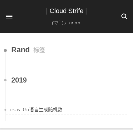
| Cloud Strife |
(´▽｀)ノ ♪♬♫♬
首页
Rand
标签
分类
标签
归档
193
2019
Go语言生成随机数
05-05