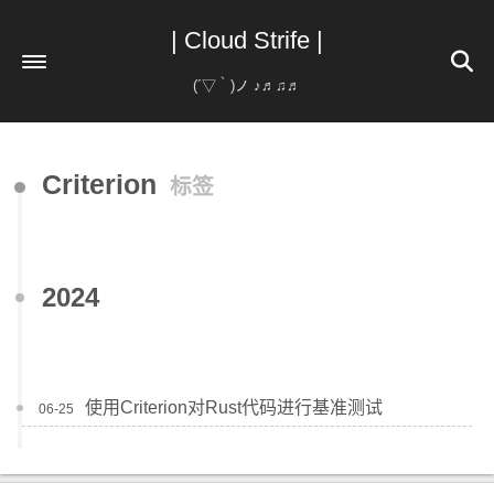
| Cloud Strife |
(´▽｀)ノ ♪♬♫♬
首页
Criterion
标签
分类
标签
归档
193
2024
使用Criterion对Rust代码进行基准测试
06-25